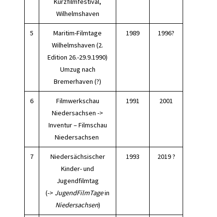
Kurzfilmfestival,
Wilhelmshaven
5
Maritim-Filmtage
1989
1996?
Wilhelmshaven (2.
Edition 26.-29.9.1990)
Umzug nach
Bremerhaven (?)
6
Filmwerkschau
1991
2001
Niedersachsen ->
Inventur – Filmschau
Niedersachsen
7
Niedersächsischer
1993
2019 ?
Kinder- und
Jugendfilmtag
(->
JugendFilmTage
in
Niedersachsen
)