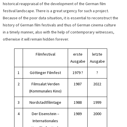
historical reappraisal of the development of the German film
festival landscape. There is a great urgency for such a project.
Because of the poor data situation, it is essential to reconstruct the
history of German film festivals and thus of German cinema culture
in a timely manner, also with the help of contemporary witnesses,
otherwise it will remain hidden forever.
Filmfestival
erste
letzte
Ausgabe
Ausgabe
1
Göttinger Filmfest
1979 ?
?
2
Filmsalat Verden
1987
2022
(Kommunales Kino)
3
Nordstadtfilmtage
1988
1999
4
Der Eisenstein –
1989
2000
Internationales